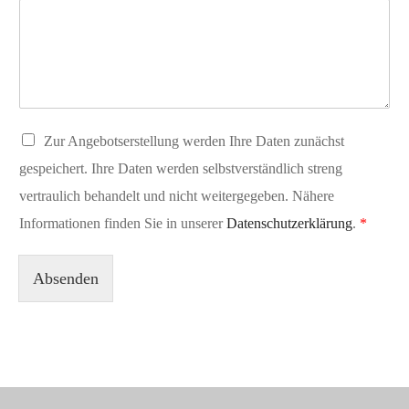
D
Zur Angebotserstellung werden Ihre Daten zunächst
S
gespeichert. Ihre Daten werden selbstverständlich streng
G
V
vertraulich behandelt und nicht weitergegeben. Nähere
O
Informationen finden Sie in unserer
Datenschutzerklärung
.
*
-
E
i
Absenden
n
v
e
r
s
t
ä
n