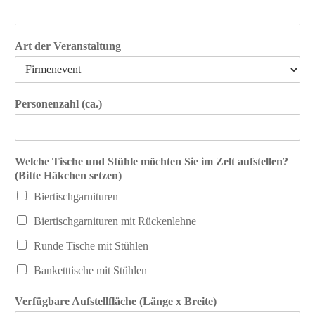
n
h
a
n
m
a
e
m
Art der Veranstaltung
e
Personenzahl (ca.)
Welche Tische und Stühle möchten Sie im Zelt aufstellen?
(Bitte Häkchen setzen)
Biertischgarnituren
Biertischgarnituren mit Rückenlehne
Runde Tische mit Stühlen
Banketttische mit Stühlen
Verfügbare Aufstellfläche (Länge x Breite)