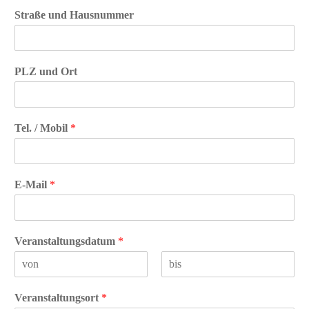
Straße und Hausnummer
PLZ und Ort
Tel. / Mobil
*
E-Mail
*
Veranstaltungsdatum
*
V
N
o
a
Veranstaltungsort
*
r
c