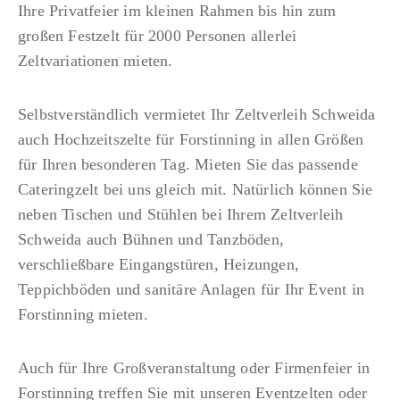
Ihre Privatfeier im kleinen Rahmen bis hin zum
n
a
großen Festzelt für 2000 Personen allerlei
t
Zeltvariationen mieten.
v
Selbstverständlich vermietet Ihr Zeltverleih Schweida
i
auch Hochzeitszelte für Forstinning in allen Größen
für Ihren besonderen Tag. Mieten Sie das passende
g
Cateringzelt bei uns gleich mit. Natürlich können Sie
neben Tischen und Stühlen bei Ihrem Zeltverleih
a
Schweida auch Bühnen und Tanzböden,
verschließbare Eingangstüren, Heizungen,
t
Teppichböden und sanitäre Anlagen für Ihr Event in
Forstinning mieten.
i
Auch für Ihre Großveranstaltung oder Firmenfeier in
Forstinning treffen Sie mit unseren Eventzelten oder
o