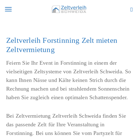
S
Z
k
e
T
i
l
p
t
o
Zeltverleih Forstinning Zelt mieten
t
v
Zeltvermietung
o
e
g
m
r
Feiern Sie Ihr Event in Forstinning in einem der
a
l
vielseitigen Zeltsysteme von Zeltverleih Schweida. So
g
i
e
kann Ihnen Nässe und Kälte keinen Strich durch die
n
i
Rechnung machen und bei strahlendem Sonnenschein
l
c
h
haben Sie zugleich einen optimalen Schattenspender.
o
e
n
Bei Zeltvermietung Zeltverleih Schweida finden Sie
t
das passende Zelt für Ihre Veranstaltung in
n
Forstinning. Bei uns können Sie vom Partyzelt für
e