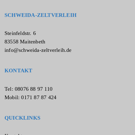
d
n
SCHWEIDA-ZELTVERLEIH
i
s
*
Steinfeldstr. 6
83558 Maitenbeth
info@schweida-zeltverleih.de
KONTAKT
Tel: 08076 88 97 110
Mobil: 0171 87 87 424
QUICKLINKS