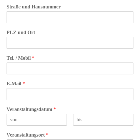
Straße und Hausnummer
PLZ und Ort
Tel. / Mobil
*
E-Mail
*
Veranstaltungsdatum
*
V
N
o
a
Veranstaltungsort
*
r
c