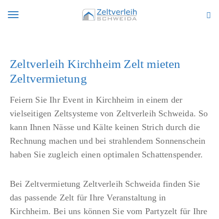
S
Z
k
e
T
i
l
p
t
o
Zeltverleih Kirchheim Zelt mieten
t
v
Zeltvermietung
o
e
g
m
r
Feiern Sie Ihr Event in Kirchheim in einem der
a
l
vielseitigen Zeltsysteme von Zeltverleih Schweida. So
g
i
e
kann Ihnen Nässe und Kälte keinen Strich durch die
n
i
Rechnung machen und bei strahlendem Sonnenschein
l
c
h
haben Sie zugleich einen optimalen Schattenspender.
o
e
n
Bei Zeltvermietung Zeltverleih Schweida finden Sie
t
das passende Zelt für Ihre Veranstaltung in
n
Kirchheim. Bei uns können Sie vom Partyzelt für Ihre
e