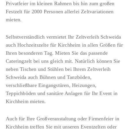
Privatfeier im kleinen Rahmen bis hin zum großen
n
a
Festzelt für 2000 Personen allerlei Zeltvariationen
t
mieten.
v
Selbstverständlich vermietet Ihr Zeltverleih Schweida
i
auch Hochzeitszelte für Kirchheim in allen Größen für
Ihren besonderen Tag. Mieten Sie das passende
g
Cateringzelt bei uns gleich mit. Natürlich können Sie
neben Tischen und Stühlen bei Ihrem Zeltverleih
a
Schweida auch Bühnen und Tanzböden,
verschließbare Eingangstüren, Heizungen,
t
Teppichböden und sanitäre Anlagen für Ihr Event in
Kirchheim mieten.
i
Auch für Ihre Großveranstaltung oder Firmenfeier in
Kirchheim treffen Sie mit unseren Eventzelten oder
o