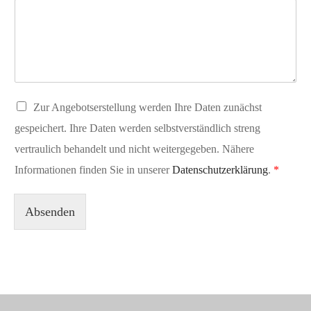
D
Zur Angebotserstellung werden Ihre Daten zunächst
S
gespeichert. Ihre Daten werden selbstverständlich streng
G
V
vertraulich behandelt und nicht weitergegeben. Nähere
O
Informationen finden Sie in unserer
Datenschutzerklärung
.
*
-
E
i
Absenden
n
v
e
r
s
t
ä
n