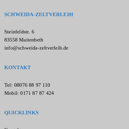
d
n
SCHWEIDA-ZELTVERLEIH
i
s
*
Steinfeldstr. 6
83558 Maitenbeth
info@schweida-zeltverleih.de
KONTAKT
Tel: 08076 88 97 110
Mobil: 0171 87 87 424
QUICKLINKS