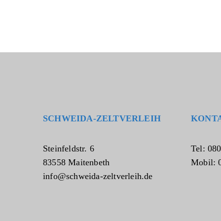
SCHWEIDA-ZELTVERLEIH
KONT
Steinfeldstr. 6
Tel: 08
83558 Maitenbeth
Mobil: 
info@schweida-zeltverleih.de