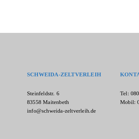
SCHWEIDA-ZELTVERLEIH
KONT
Steinfeldstr. 6
Tel: 08
83558 Maitenbeth
Mobil: 
info@schweida-zeltverleih.de